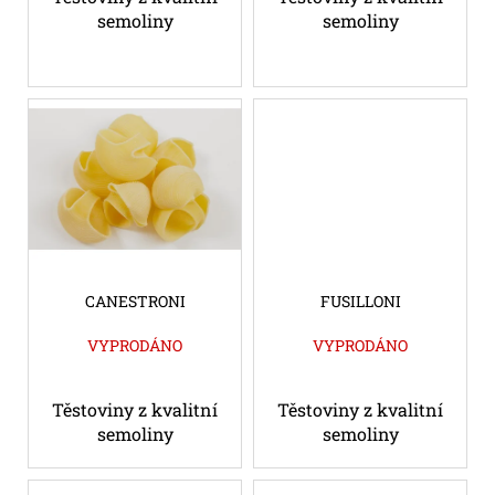
č
t
semoliny
semoliny
u
ů
j
e
m
e
ARTYČOKY
CANESTRONI
FUSILLONI
VYPRODÁNO
VYPRODÁNO
Těstoviny z kvalitní
Těstoviny z kvalitní
semoliny
semoliny