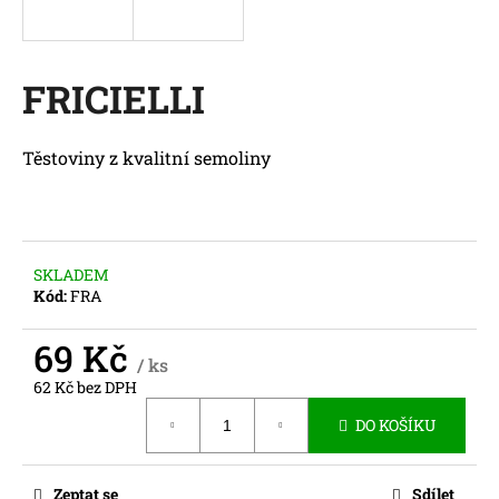
a
j
í
FRICIELLI
t
?
Těstoviny z kvalitní semoliny
HLEDAT
SKLADEM
Kód:
FRA
69 Kč
D
/ ks
o
62 Kč bez DPH
p
Měrná
DO KOŠÍKU
o
cena:
r
u
Zeptat se
Sdílet