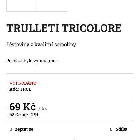
a
j
í
TRULLETI TRICOLORE
t
?
Těstoviny z kvalitní semoliny
Položka byla vyprodána…
HLEDAT
VYPRODÁNO
Kód:
TRUL
D
69 Kč
o
/ ks
p
62 Kč bez DPH
o
Měrná
cena:
r
Zeptat se
Sdílet
u