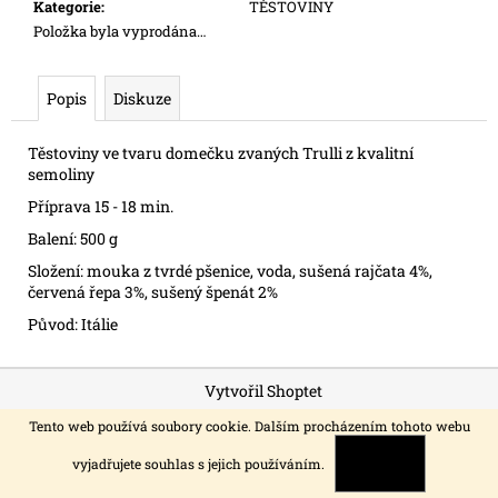
č
Kategorie
:
TĚSTOVINY
u
Položka byla vyprodána…
j
e
Popis
Diskuze
m
e
Těstoviny ve tvaru domečku zvaných Trulli z kvalitní
semoliny
EXTRAPANENSKÝ
Příprava 15 - 18 min.
OLIVOVÝ
OLEJ
Balení: 500 g
TRULLO
CLASSICO
Složení: mouka z tvrdé pšenice, voda, sušená rajčata 4%,
5L
červená řepa 3%, sušený špenát 2%
Původ: Itálie
Z
Vytvořil Shoptet
á
Copyright 2026
ITALSKÁ DOMÁCNOST
. Všechna práva
Tento web používá soubory cookie. Dalším procházením tohoto webu
p
vyhrazena.
a
vyjadřujete souhlas s jejich používáním.
ROZUMÍM
t