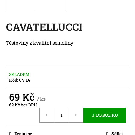
a
j
í
CAVATELLUCCI
t
?
Těstoviny z kvalitní semoliny
HLEDAT
SKLADEM
Kód:
CVTA
69 Kč
D
/ ks
o
62 Kč bez DPH
p
Měrná
DO KOŠÍKU
o
cena:
r
u
Zeptat se
Sdílet