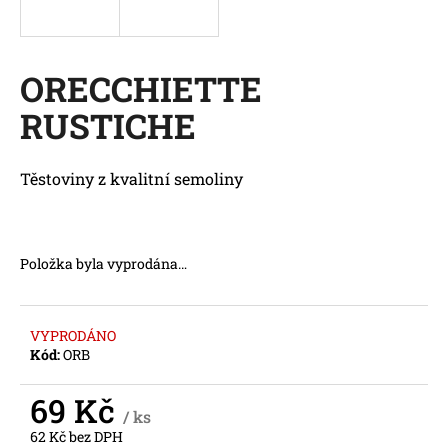
a
j
í
ORECCHIETTE
t
RUSTICHE
?
Těstoviny z kvalitní semoliny
HLEDAT
Položka byla vyprodána…
D
VYPRODÁNO
o
Kód:
ORB
p
o
69 Kč
r
/ ks
u
62 Kč bez DPH