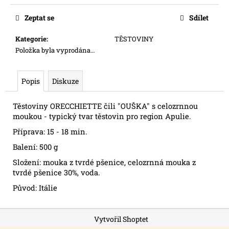
č
Měrná
u
cena:
Zeptat se
Sdílet
j
e
Kategorie
:
TĚSTOVINY
m
Položka byla vyprodána…
e
Popis
Diskuze
PESTO
ALLA
GENOVESE
Těstoviny ORECCHIETTE čili "OUŠKA" s celozrnnou
-
moukou - typický tvar těstovin pro region Apulie.
BAZALKA
BEZ
Příprava: 15 - 18 min.
ČESNEKU
Balení: 500 g
Složení: mouka z tvrdé pšenice, celozrnná mouka z
tvrdé pšenice 30%, voda.
Původ: Itálie
Z
Vytvořil Shoptet
á