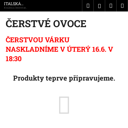
K
Přejít
ITALSKÁ
Hledat
Náku
M
Přihlášen
DOMÁCNOST
na
Kvalitní a čerstvé ze
o
všech koutů Itálie
obsah
Zpět
Zpět
košík
š
ČERSTVÉ OVOCE
í
C
k
o
ČERSTVOU VÁRKU
p
NASKLADNÍME V ÚTERÝ 16.6. V
o
18:30
t
ř
e
Produkty teprve připravujeme.
b
u
j
e
t
e
n