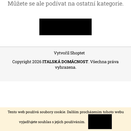
Můžete se ale podívat na ostatní kategorie.
a
j
í
ZPĚT DO OBCHODU
t
?
Z
Vytvořil Shoptet
á
Copyright 2026
ITALSKÁ DOMÁCNOST
. Všechna práva
p
vyhrazena.
HLEDAT
a
t
í
D
o
p
o
Tento web používá soubory cookie. Dalším procházením tohoto webu
r
vyjadřujete souhlas s jejich používáním.
ROZUMÍM
u