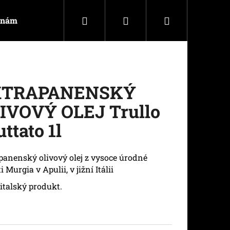
Hledat
Přihlášení
Nákupní
 nám
košík
XTRAPANENSKÝ
IVOVÝ OLEJ Trullo
uttato 1l
panenský olivový olej z vysoce úrodné
i Murgia v Apulii, v jižní Itálii
 italský produkt.