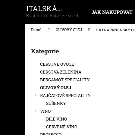
K
Přejít
ITALSKÁ
na
o
JAK NAKUPOVAT
DOMÁCNOST
obsah
Zpět
Zpět
Kvalitní a čerstvé ze všech
š
koutů Itálie
do
do
í
Domů
OLIVOVÝ OLEJ
EXTRAPANENSKÝ OLIVO
k
obchodu
obchodu
P
o
Kategorie
Přeskočit
s
kategorie
t
ČERSTVÉ OVOCE
r
ČERSTVÁ ZELENINA
a
BERGAMOT SPECIALITY
n
OLIVOVÝ OLEJ
n
RAJČATOVÉ SPECIALITY
í
SUŠENKY
p
VÍNO
a
BÍLÉ VÍNO
n
ČERVENÉ VÍNO
EXTRAPANENSKÝ OLIVOVÝ OLEJ
e
PROSECCO