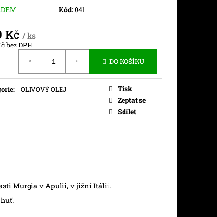
ADEM
Kód:
041
9 Kč
/ ks
Kč bez DPH
ná
DO KOŠÍKU
Tisk
orie
:
OLIVOVÝ OLEJ
Zeptat se
Sdílet
i Murgia v Apulii, v jižní Itálii.
chuť.