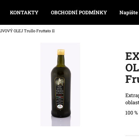
KONTAKTY
OBCHODNÍ PODMÍNKY
Napište
VÝ OLEJ Trullo Fruttato 1l
Co potřebujete najít?
E
HLEDAT
OL
Fr
Doporučujeme
Extra
oblast
100 %
PESTO ALLA GENOVESE - BAZALKA
ARTYČOKY