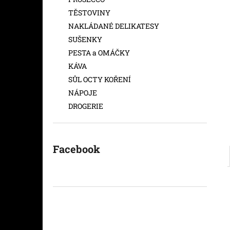
TRULLO CLASSICO 5L
l
TĚSTOVINY
NAKLÁDANÉ DELIKATESY
SUŠENKY
PESTA a OMÁČKY
KÁVA
SŮL OCTY KOŘENÍ
NÁPOJE
DROGERIE
Facebook