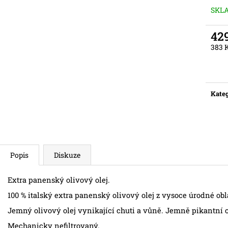
BEZ ČESNEKU
SKL
42
383 
Měr
cena:
Kateg
Popis
Diskuze
Extra panenský olivový olej.
100 % italský extra panenský olivový olej z vysoce úrodné oblast
Jemný olivový olej vynikající chuti a vůně. Jemně pikantní 
Mechanicky nefiltrovaný.