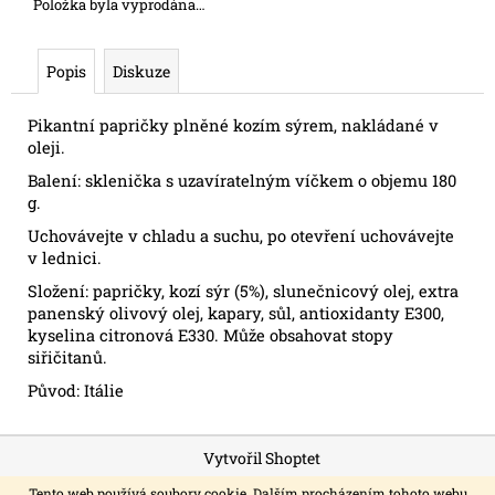
č
Položka byla vyprodána…
u
j
Popis
Diskuze
e
m
e
Pikantní papričky plněné kozím sýrem, nakládané v
oleji.
Balení: sklenička s uzavíratelným víčkem o objemu 180
EXTRAPANENSKÝ
g.
OLIVOVÝ
OLEJ
Uchovávejte v chladu a suchu, po otevření uchovávejte
TRULLO
v lednici.
CLASSICO
5L
Složení: papričky, kozí sýr (5%), slunečnicový olej, extra
panenský olivový olej, kapary, sůl, antioxidanty E300,
kyselina citronová E330. Může obsahovat stopy
siřičitanů.
Původ: Itálie
Z
Vytvořil Shoptet
á
Copyright 2026
ITALSKÁ DOMÁCNOST
. Všechna práva
Tento web používá soubory cookie. Dalším procházením tohoto webu