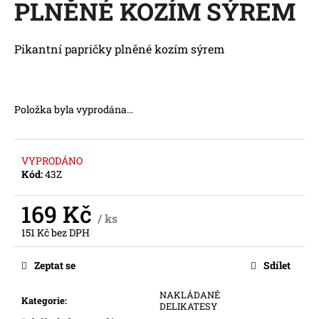
PLNĚNÉ KOZÍM SÝREM
a
j
Pikantní papričky plněné kozím sýrem
í
t
?
Položka byla vyprodána…
VYPRODÁNO
HLEDAT
Kód:
43Z
169 Kč
/ ks
D
151 Kč bez DPH
o
Měrná
p
cena:
Zeptat se
Sdílet
o
r
NAKLÁDANÉ
Kategorie
:
u
DELIKATESY