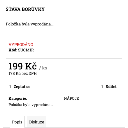
a
ŠŤÁVA BORŮVKY
j
í
Položka byla vyprodána…
t
?
VYPRODÁNO
Kód:
SUCMIR
199 Kč
HLEDAT
/ ks
178 Kč bez DPH
Měrná
cena:
Zeptat se
Sdílet
D
o
Kategorie
:
NÁPOJE
p
Položka byla vyprodána…
o
r
Popis
Diskuze
u